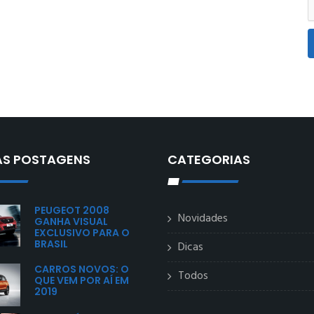
AS POSTAGENS
CATEGORIAS
PEUGEOT 2008
Novidades
GANHA VISUAL
EXCLUSIVO PARA O
BRASIL
Dicas
CARROS NOVOS: O
Todos
QUE VEM POR AÍ EM
2019